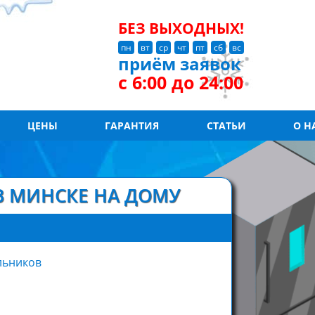
БЕЗ ВЫХОДНЫХ!
пн
вт
ср
чт
пт
сб
вс
приём заявок
с 6:00 до 24:00
ЦЕНЫ
ГАРАНТИЯ
СТАТЬИ
О Н
 МИНСКЕ НА ДОМУ
льников