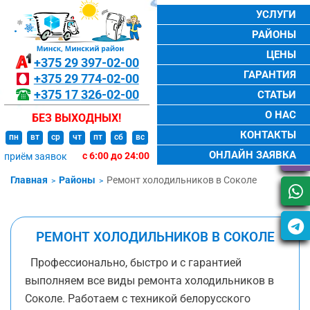
УСЛУГИ
РАЙОНЫ
ЦЕНЫ
+375 29
397-02-00
ГАРАНТИЯ
+375 29
774-02-00
+375 17
326-02-00
СТАТЬИ
О НАС
БЕЗ ВЫХОДНЫХ!
КОНТАКТЫ
пн
вт
ср
чт
пт
сб
вс
ОНЛАЙН ЗАЯВКА
с 6:00 до 24:00
приём заявок
Главная
Районы
Ремонт холодильников в Соколе
РЕМОНТ ХОЛОДИЛЬНИКОВ В СОКОЛЕ
Профессионально, быстро и с гарантией
выполняем все виды ремонта холодильников в
Соколе. Работаем с техникой белорусского