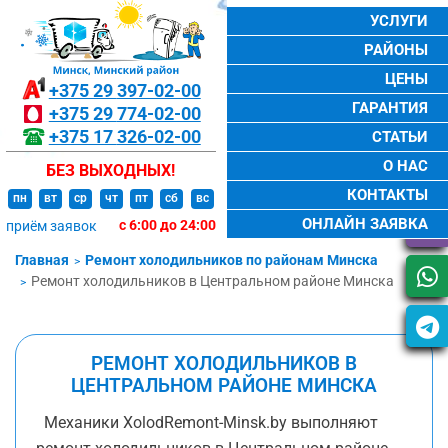
УСЛУГИ
РАЙОНЫ
ЦЕНЫ
+375 29
397-02-00
ГАРАНТИЯ
+375 29
774-02-00
+375 17
326-02-00
СТАТЬИ
О НАС
БЕЗ ВЫХОДНЫХ!
КОНТАКТЫ
пн
вт
ср
чт
пт
сб
вс
ОНЛАЙН ЗАЯВКА
с 6:00 до 24:00
приём заявок
Главная
Ремонт холодильников по районам Минска
Ремонт холодильников в Центральном районе Минска
РЕМОНТ ХОЛОДИЛЬНИКОВ В
ЦЕНТРАЛЬНОМ РАЙОНЕ МИНСКА
Механики XolodRemont-Minsk.by выполняют