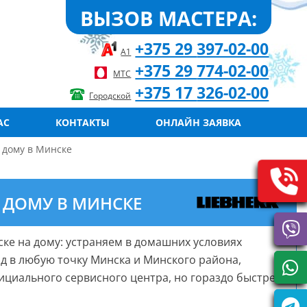
ВЫЗОВ МАСТЕРА:
+375 29
397-02-00
А1
+375 29
774-02-00
МТС
+375 17
326-02-00
Городской
АС
КОНТАКТЫ
ОНЛАЙН ЗАЯВКА
 дому в Минске
 ДОМУ В МИНСКЕ
ске на дому: устраняем в домашних условиях
д в любую точку Минска и Минского района,
ициального сервисного центра, но гораздо быстрее