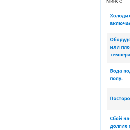
Минск:
Холодил
включае
Оборуд
или пло
темпера
Вода п
полу.
Посторо
Сбой на
долгие 