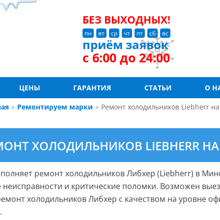
БЕЗ ВЫХОДНЫХ!
пн
вт
ср
чт
пт
сб
вс
приём заявок
с 6:00 до 24:00
ЦЕНЫ
ГАРАНТИЯ
СТАТЬИ
О Н
ная
Ремонтируем марки
Ремонт холодильников Liebherr на
МОНТ ХОЛОДИЛЬНИКОВ LIEBHERR НА
полняет ремонт холодильников Либхер (Liebherr) в Мин
 неисправности и критические поломки. Возможен выез
емонт холодильников Либхер с качеством на уровне оф
.