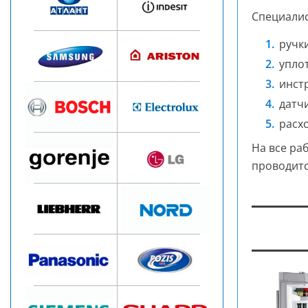
Специалис
ручки
упло
инст
датч
расх
На все ра
проводитс