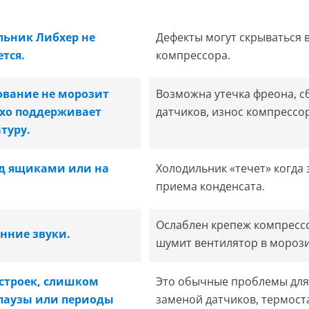
ьник Либхер не
Дефекты могут скрываться 
тся.
компрессора.
ование не морозит
Возможна утечка фреона, 
хо поддерживает
датчиков, износ компрессо
туру.
од ящиками или на
Холодильник «течет» когда 
приема конденсата.
Ослаблен крепеж компрессор
нние звуки.
шумит вентилятор в морози
строек, слишком
Это обычные проблемы для
паузы или периоды
заменой датчиков, термост