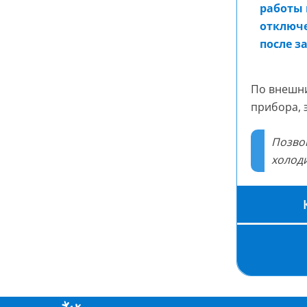
работы 
отключе
после з
По внешни
прибора, 
Позво
холоди