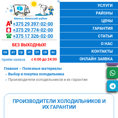
УСЛУГИ
РАЙОНЫ
ЦЕНЫ
+375 29
397-02-00
ГАРАНТИЯ
+375 29
774-02-00
+375 17
326-02-00
СТАТЬИ
О НАС
БЕЗ ВЫХОДНЫХ!
КОНТАКТЫ
пн
вт
ср
чт
пт
сб
вс
ОНЛАЙН ЗАЯВКА
с 6:00 до 24:00
приём заявок
Главная
Полезные материалы
Выбор и покупка холодильника
Производители холодильников и их гарантии
ПРОИЗВОДИТЕЛИ ХОЛОДИЛЬНИКОВ И
ИХ ГАРАНТИИ