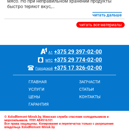
мясо. Но при неправильном хранении продукты
быстро теряют вкус,…
читать дальше
читать все материалы
+375 29
397-02-00
А1
+375 29
774-02-00
МТС
+375 17
326-02-00
Городской
ГЛАВНАЯ
ЗАПЧАСТИ
УСЛУГИ
СТАТЬИ
ЦЕНЫ
КОНТАКТЫ
ГАРАНТИЯ
© XolodRemont-Minsk.by, Минская служба спасения холодильников и
морозильников. УНН АВ4516101
Все права защищены. Копирование и перепечатка только с разрешения
владельца XolodRemont-Minsk.by