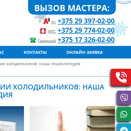
ВЫЗОВ МАСТЕРА:
+375 29
397-02-00
А1
+375 29
774-02-00
МТС
+375 17
326-02-00
Городской
АС
КОНТАКТЫ
ОНЛАЙН ЗАЯВКА
нии холодильников: наша энциклопедия
НИИ ХОЛОДИЛЬНИКОВ: НАША
ДИЯ