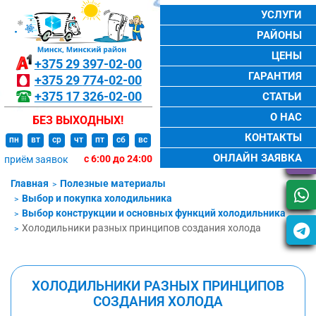
УСЛУГИ
РАЙОНЫ
ЦЕНЫ
+375 29
397-02-00
ГАРАНТИЯ
+375 29
774-02-00
+375 17
326-02-00
СТАТЬИ
О НАС
БЕЗ ВЫХОДНЫХ!
КОНТАКТЫ
пн
вт
ср
чт
пт
сб
вс
ОНЛАЙН ЗАЯВКА
с 6:00 до 24:00
приём заявок
Главная
Полезные материалы
Выбор и покупка холодильника
Выбор конструкции и основных функций холодильника
Холодильники разных принципов создания холода
ХОЛОДИЛЬНИКИ РАЗНЫХ ПРИНЦИПОВ
СОЗДАНИЯ ХОЛОДА