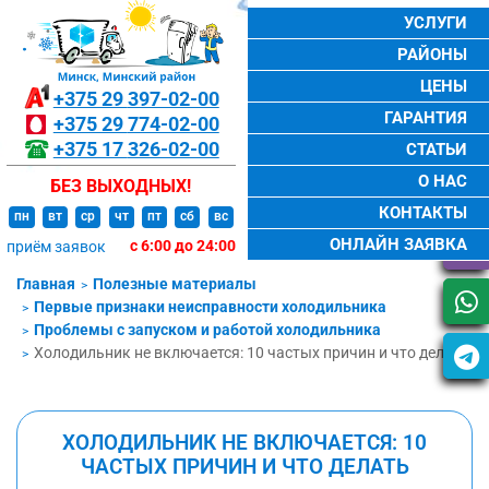
УСЛУГИ
РАЙОНЫ
ЦЕНЫ
+375 29
397-02-00
ГАРАНТИЯ
+375 29
774-02-00
+375 17
326-02-00
СТАТЬИ
О НАС
БЕЗ ВЫХОДНЫХ!
КОНТАКТЫ
пн
вт
ср
чт
пт
сб
вс
ОНЛАЙН ЗАЯВКА
с 6:00 до 24:00
приём заявок
Главная
Полезные материалы
Первые признаки неисправности холодильника
Проблемы с запуском и работой холодильника
Холодильник не включается: 10 частых причин и что делать
ХОЛОДИЛЬНИК НЕ ВКЛЮЧАЕТСЯ: 10
ЧАСТЫХ ПРИЧИН И ЧТО ДЕЛАТЬ