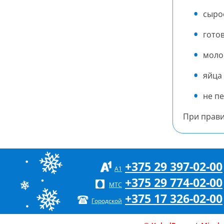
сыро
гото
моло
яйца 
не п
При прави
+375 29
397-02-00
А1
+375 29
774-02-00
МТС
+375 17
326-02-00
Городской