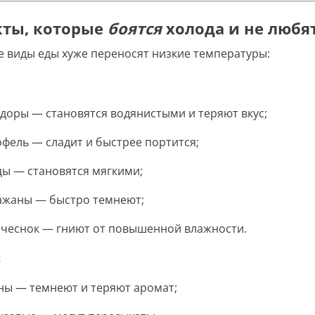
кты, которые
боятся
холода и не любя
 виды еды хуже переносят низкие температуры:
доры — становятся водянистыми и теряют вкус;
офель — сладит и быстрее портится;
цы — становятся мягкими;
ажаны — быстро темнеют;
и чеснок — гниют от повышенной влажности.
:
ны — темнеют и теряют аромат;